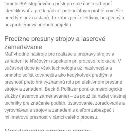
tomuto 365 stupňovému prístupu sme často schopní
identifikovať a predchádzať potenciálnym problémov ešte
pred tým než nastanú. To zabezpečí efektívny, bezpečný a
bezproblémový priebeh projektu.
Precízne presuny strojov a laserové
zameriavanie
Mať vhodné nástroje pre realizáciu prepravy strojov a
zariadení je kľúčovým aspektom pri procese relokácie. V
súčasnej dobe je však technológia už masívnejšia a
omnoho sofistikovanejšia ako kedykoľvek predtým a
presnosť preto hrá významnú rolu pri efektívnom presune
strojov a zariadení. Beck & Pollitzer ponúka metrologické
služby (laserové zameriavanie) – za použitia našej vlastnej
techniky pre značenie podláh, ustavovanie, zoraďovanie a
vyrovnávanie strojov a zariadení s cieľom zabezpečiť
milimetrovú presnosť v rámci celého procesu.
Medzinárodná preprava strojov