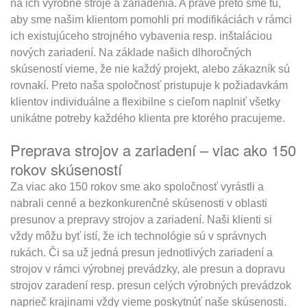
na ich výrobné stroje a zariadenia. A práve preto sme tu,
aby sme našim klientom pomohli pri modifikáciách v rámci
ich existujúceho strojného vybavenia resp. inštaláciou
nových zariadení. Na základe našich dlhoročných
skúseností vieme, že nie každý projekt, alebo zákazník sú
rovnakí. Preto naša spoločnosť pristupuje k požiadavkám
klientov individuálne a flexibilne s cieľom naplniť všetky
unikátne potreby každého klienta pre ktorého pracujeme.
Preprava strojov a zariadení – viac ako 150
rokov skúseností
Za viac ako 150 rokov sme ako spoločnosť vyrástli a
nabrali cenné a bezkonkurenčné skúsenosti v oblasti
presunov a prepravy strojov a zariadení. Naši klienti si
vždy môžu byť istí, že ich technológie sú v správnych
rukách. Či sa už jedná presun jednotlivých zariadení a
strojov v rámci výrobnej prevádzky, ale presun a dopravu
strojov zaradení resp. presun celých výrobných prevádzok
naprieč krajinami vždy vieme poskytnúť naše skúsenosti.