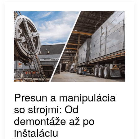
Presťahovanie
farmaceutických
autoklávov pre
globálneho lídra v