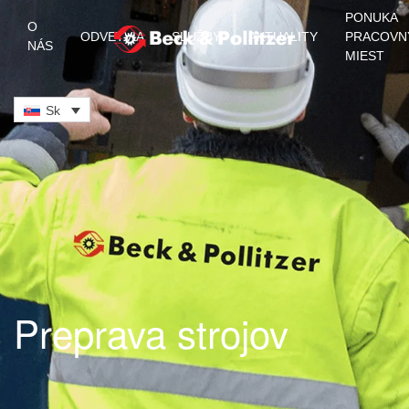
PONUKA
O
ODVETVIA
SLUŽBY
AKTUALITY
PRACOVN
NÁS
Skip to main content
MIEST
Sk
Preprava strojov