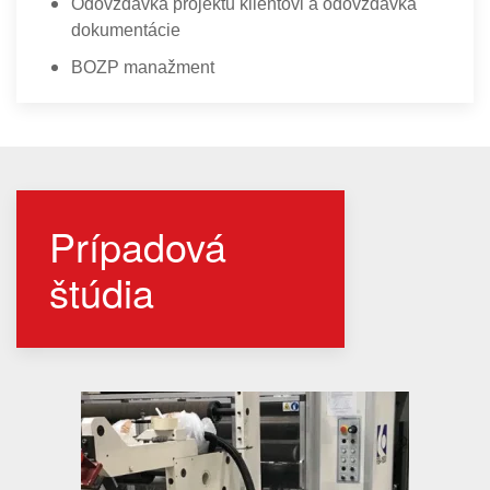
Odovzdávka projektu klientovi a odovzdávka
dokumentácie
BOZP manažment
Prípadová
štúdia