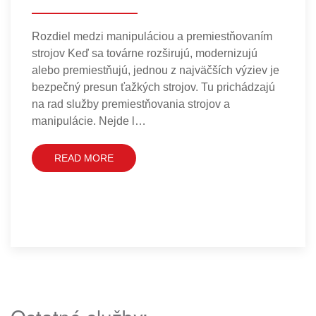
oblasti zdravotnej
starostlivosti
Profil klienta: Náš klient, popredný svetový
farmaceutický výrobca, je uznávaný pre svoj
výskum, inovácie a rozsiahlu výrobu liekov a
riešení pre zdravotnú starostlivosť na svetovej
úrovni. Spoločnosť má závody na viacerých
kontinentoch a pôsobí v s…
READ MORE