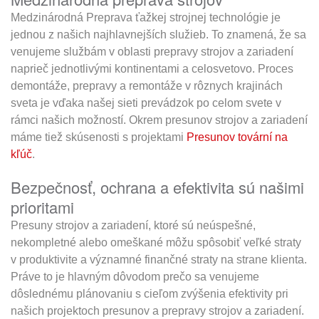
Medzinárodná Preprava ťažkej strojnej technológie je
jednou z našich najhlavnejších služieb. To znamená, že sa
venujeme službám v oblasti prepravy strojov a zariadení
naprieč jednotlivými kontinentami a celosvetovo. Proces
demontáže, prepravy a remontáže v rôznych krajinách
sveta je vďaka našej sieti prevádzok po celom svete v
rámci našich možností. Okrem presunov strojov a zariadení
máme tiež skúsenosti s projektami
Presunov tovární na
kľúč
.
Bezpečnosť, ochrana a efektivita sú našimi
prioritami
Presuny strojov a zariadení, ktoré sú neúspešné,
nekompletné alebo omeškané môžu spôsobiť veľké straty
v produktivite a významné finančné straty na strane klienta.
Práve to je hlavným dôvodom prečo sa venujeme
dôslednému plánovaniu s cieľom zvýšenia efektivity pri
našich projektoch presunov a prepravy strojov a zariadení.