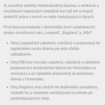
Aj navzdory potreby medzinárodnej dopravy a relokácie s
množstvom logistických prekážok bol náš tím schopný
dokončiť práce v dvoch na seba nadväzujúcich fázach.
Prvá fáza pozostávala z demontáže troch vysekávacích
strojov označených ako „Leopard“, „Baghera“ a „RB4“.
Stroj Leopard bol zabalený, naložený a prepravený do
logistického centra klienta pre jeho ďalšie
uskladnenie.
Stroj RB4 bol rovnako zabalený, naložený a následne
prepravený k dodávateľovi klienta do Holandska na
renováciu a až následne prepravený do priestorov
klienta v Holandsku.
Stroj Baghera sme obržali od dodávateľa zariadenia,
rozbalili ho a následne nainštalovali na miesto po
predchádzajúcom stroji.