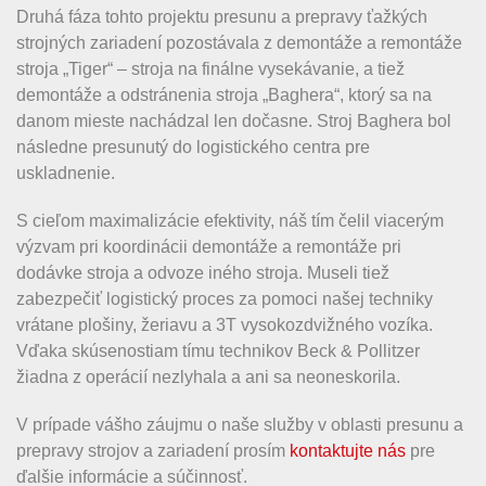
Druhá fáza tohto projektu presunu a prepravy ťažkých
strojných zariadení pozostávala z demontáže a remontáže
stroja „Tiger“ – stroja na finálne vysekávanie, a tiež
demontáže a odstránenia stroja „Baghera“, ktorý sa na
danom mieste nachádzal len dočasne. Stroj Baghera bol
následne presunutý do logistického centra pre
uskladnenie.
S cieľom maximalizácie efektivity, náš tím čelil viacerým
výzvam pri koordinácii demontáže a remontáže pri
dodávke stroja a odvoze iného stroja. Museli tiež
zabezpečiť logistický proces za pomoci našej techniky
vrátane plošiny, žeriavu a 3T vysokozdvižného vozíka.
Vďaka skúsenostiam tímu technikov Beck & Pollitzer
žiadna z operácií nezlyhala a ani sa neoneskorila.
V prípade vášho záujmu o naše služby v oblasti presunu a
prepravy strojov a zariadení prosím
kontaktujte nás
pre
ďalšie informácie a súčinnosť.