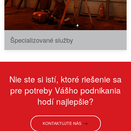
Špecializované služby
Nie ste si istí, ktoré riešenie sa
pre potreby Vášho podnikania
hodí najlepšie?
KONTAKTUJTE NÁS