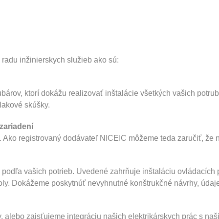
radu inžinierskych služieb ako sú:
árov, ktorí dokážu realizovať inštalácie všetkých vašich potr
tlakové skúšky.
zariadení
Ako registrovaný dodávateľ NICEIC môžeme teda zaručiť, že na
h podľa vašich potrieb. Uvedené zahrňuje inštaláciu ovládacích 
oly. Dokážeme poskytnúť nevyhnutné konštrukčné návrhy, údaje o
 alebo zaisťujeme integráciu našich elektrikárskych prác s naš