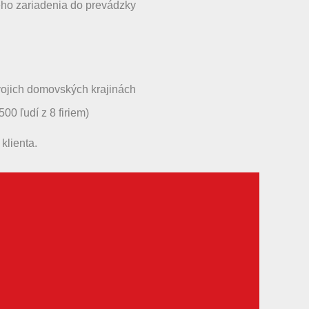
ého zariadenia do prevádzky
svojich domovských krajinách
0 ľudí z 8 firiem)
klienta.