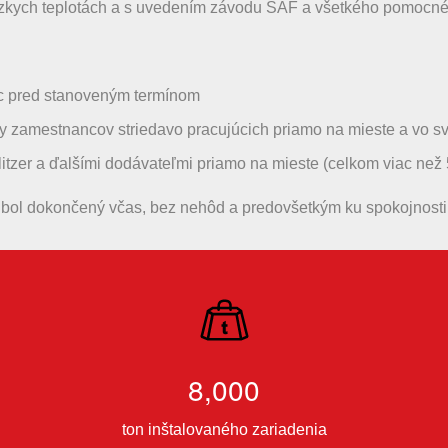
nízkych teplotách a s uvedením závodu SAF a všetkého pomocn
ác pred stanoveným termínom
vky zamestnancov striedavo pracujúcich priamo na mieste a vo 
tzer a ďalšími dodávateľmi priamo na mieste (celkom viac než 50
 bol dokončený včas, bez nehôd a predovšetkým ku spokojnosti 
8,000
ton inštalovaného zariadenia