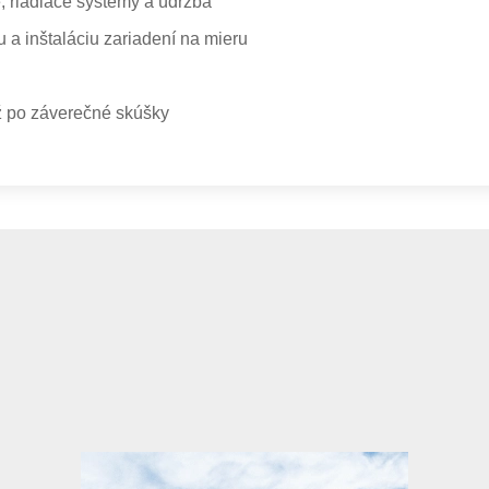
, riadiace systémy a údržba
u a inštaláciu zariadení na mieru
 po záverečné skúšky