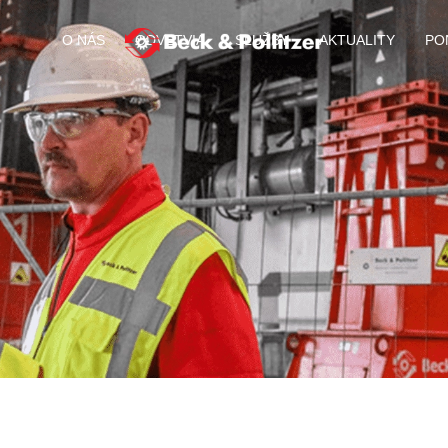
O NÁS
ODVETVIA
SLUŽBY
AKTUALITY
PO