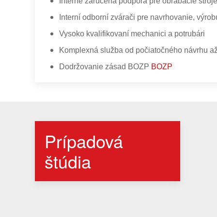
Interne zaručená podpora pre obrábacie stroje
Interní odborní zvárači pre navrhovanie, výrob
Vysoko kvalifikovaní mechanici a potrubári
Komplexná služba od počiatočného návrhu až
Dodržovanie zásad BOZP
BOZP
Prípadová
štúdia