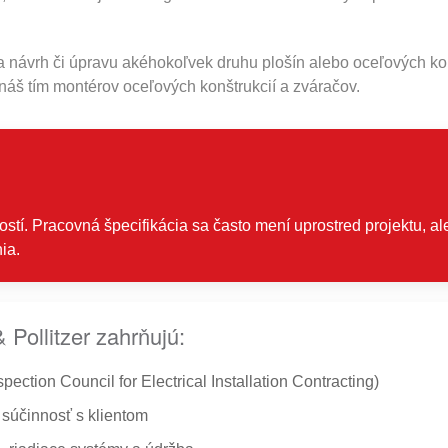
na návrh či úpravu akéhokoľvek druhu plošín alebo oceľových ko
náš tím montérov oceľových konštrukcií a zváračov.
ností. Pracovná špecifikácia sa často mení uprostred projektu, 
ia.
 Pollitzer zahrňujú:
ction Council for Electrical Installation Contracting)
 súčinnosť s klientom