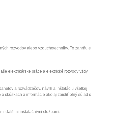
ubných rozvodov alebo vzduchotechniky. To zahrňuje
še elektrikárske práce a elektrické rozvody vždy
panelov a rozvádzačov, návrh a inštaláciu všetkej
 skúškach a informácie ako aj zaistiť plný súlad s
imi ďalšími inštalačnými službami.