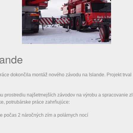
lande
práce dokončila montáž nového závodu na Islande. Projekt trval
mu prostrediu najšetrnejších závodov na výrobu a spracovanie zl
ke, potrubárske práce zahrňujúce:
ce počas 2 náročných zím a polárnych nocí