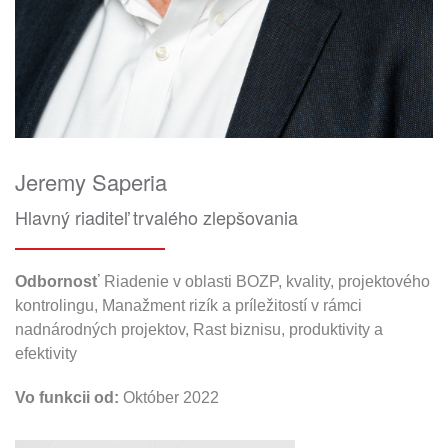
Jeremy Saperia
Hlavný riaditeľ trvalého zlepšovania
Odbornosť
Riadenie v oblasti BOZP, kvality, projektového
kontrolingu, Manažment rizík a príležitostí v rámci
nadnárodných projektov, Rast biznisu, produktivity a
efektivity
Vo funkcii od:
Október 2022