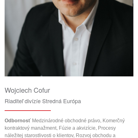
Wojciech Cofur
Riaditeľ divízíe Stredná Európa
Odbornosť
Medzinárodné obchodné právo, Komerčný
kontraktový manažment, Fúzie a akvizície, Procesy
náležitej starostlivosti o klientov, Rozvoj obchodu a