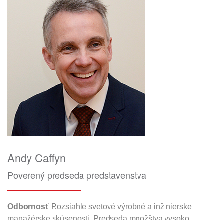
Andy Caffyn
Poverený predseda predstavenstva
Odbornosť
Rozsiahle svetové výrobné a inžinierske
manažérske skúsenosti. Predseda množštva vysoko