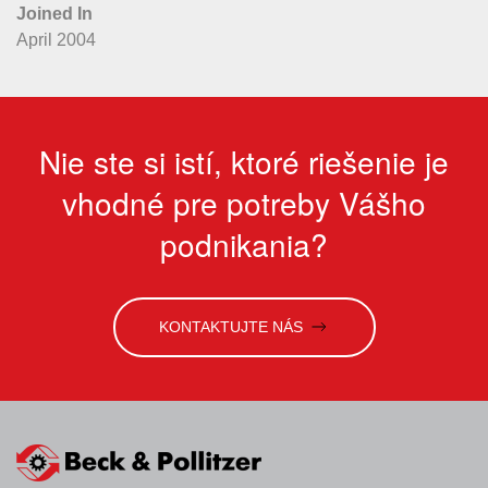
Joined In
April 2004
Nie ste si istí, ktoré riešenie je
vhodné pre potreby Vášho
podnikania?
KONTAKTUJTE NÁS