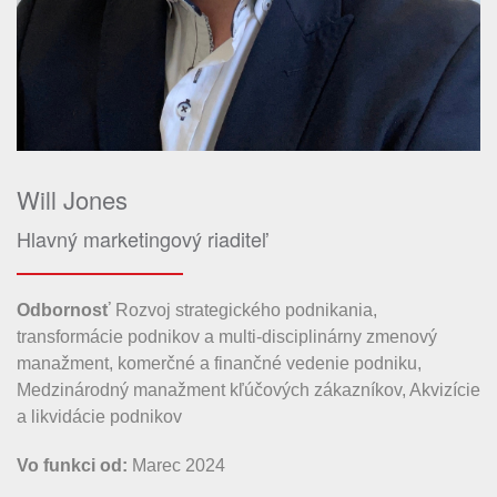
Will Jones
Hlavný marketingový riaditeľ
Odbornosť
Rozvoj strategického podnikania,
transformácie podnikov a multi-disciplinárny zmenový
manažment, komerčné a finančné vedenie podniku,
Medzinárodný manažment kľúčových zákazníkov, Akvizície
a likvidácie podnikov
Vo funkci od:
Marec 2024