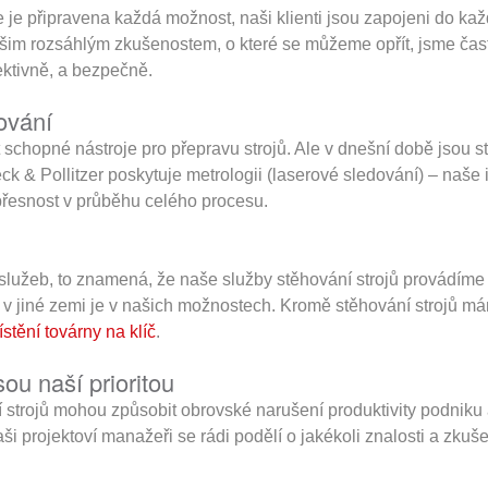
e je připravena každá možnost, naši klienti jsou zapojeni do ka
im rozsáhlým zkušenostem, o které se můžeme opřít, jsme často
ektivně, a bezpečně.
ování
chopné nástroje pro přepravu strojů. Ale v dnešní době jsou stro
eck & Pollitzer poskytuje metrologii (laserové sledování) – naše 
přesnost v průběhu celého procesu.
 služeb, to znamená, že naše služby stěhování strojů provádíme
 v jiné zemi je v našich možnostech. Kromě stěhování strojů m
stění továrny na klíč
.
ou naší prioritou
strojů mohou způsobit obrovské narušení produktivity podniku a
aši projektoví manažeři se rádi podělí o jakékoli znalosti a zkuše