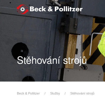
Skip to main content
Stěhování strojů
Beck & Pollitzer
Služby
Stěhování strojů