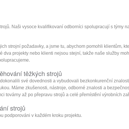
 strojů. Naši vysoce kvalifikovaní odborníci spolupracují s týmy 
ejich strojní požadavky, a jsme tu, abychom pomohli klientům, kteří
va projekty nebo klienti nejsou stejní, takže naše služby moho
polupracujeme.
těhování těžkých strojů
zdokonalili své dovednosti a vybudovali bezkonkurenční znalosti
ukou. Máme zkušenosti, nástroje, odborné znalosti a bezpečnost
mci továrny až po přepravu strojů a celé přemístění výrobních za
ání strojů
udou podporováni v každém kroku projektu.