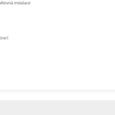
pětovná instalace
izací