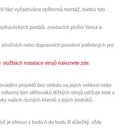
jší fázi vyžadována opětovná montáž, budou tyto
ydraulických portálů, zvedacích plošin Versa a
i silničních nebo dopravních povolení potřebných pro
ch
službách instalace strojů naleznete zde.
vádění projektů bez ohledu na jejich velikost nebo
š odborný tým stěhováků těžkých strojů udržuje krok s
y našich různých klientů a jejich podniků.
když je přesun z bodu A do bodu B důležitý, vždy