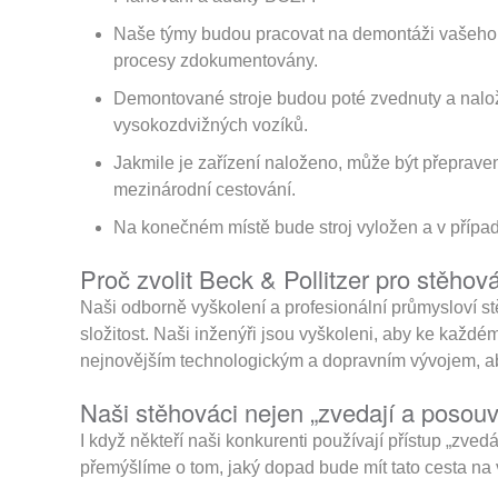
Naše týmy budou pracovat na demontáži vašeho st
procesy zdokumentovány.
Demontované stroje budou poté zvednuty a nalože
vysokozdvižných vozíků.
Jakmile je zařízení naloženo, může být přeprave
mezinárodní cestování.
Na konečném místě bude stroj vyložen a v přípa
Proč zvolit Beck & Pollitzer pro stěhová
Naši odborně vyškolení a profesionální průmysloví s
složitost. Naši inženýři jsou vyškoleni, aby ke každé
nejnovějším technologickým a dopravním vývojem, aby
Naši stěhováci nejen „zvedají a posouv
I když někteří naši konkurenti používají přístup „zved
přemýšlíme o tom, jaký dopad bude mít tato cesta na