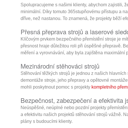
Spolupracujeme s našimi klienty, abychom zajistili, ž
minimální. Díky tomuto 365stupňovému přístupu a naš
dříve, než nastanou. To znamená, že projekty běží ef
Přesná přeprava strojů a laserové sled
Klíčovým prvkem bezpečného přemístění stroje je mít s
přesnost hraje důležitou roli při úspěšné přepravě. B
měření a vyrovnávání, aby byla zajištěna maximální 
Mezinárodní stěhováci strojů
Stěhování těžkých strojů je jednou z našich hlavních
demontáže stroje, jeho přepravy a opětovné montáže
mohli poskytnout pomoc s projekty
kompletního přemí
Bezpečnost, zabezpečení a efektivita js
Neúspěšné, neúplné nebo pozdní projekty přemístění 
a efektivitu našich projektů stěhování strojů vážně. N
plány s budoucími klienty.