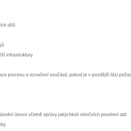
ích dílů
jů
ší infrastruktury
ace procesu a označení součástí, pokud je v pozdější fázi po
árodní úrovni včetně správy jakýchkoli silničních povolení atd
eby