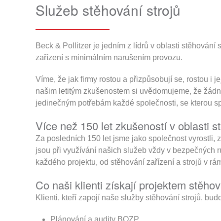
Služeb stěhování strojů
Beck & Pollitzer je jedním z lídrů v oblasti stěhování
zařízení s minimálním narušením provozu.
Víme, že jak firmy rostou a přizpůsobují se, rostou i j
našim letitým zkušenostem si uvědomujeme, že žádné d
jedinečným potřebám každé společnosti, se kterou s
Více než 150 let zkušeností v oblasti s
Za posledních 150 let jsme jako společnost vyrostli, 
jsou při využívání našich služeb vždy v bezpečných r
každého projektu, od stěhování zařízení a strojů v rá
Co naši klienti získají projektem stěhov
Klienti, kteří zapojí naše služby stěhování strojů, b
Plánování a audity BOZP.