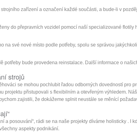
rojního zařízení a označení každé součásti, a bude-li v pozdě
ny do přepravních vozidel pomocí naší specializované flotily h
no na své nové místo podle potřeby, spolu se správou jakýchkol
dě potřeby bude provedena reinstalace. Další informace o naši
ní strojů
těhováci se mohou pochlubit řadou odborných dovedností pro pro
mu projektu přistupovali s flexibilním a otevřeným výhledem. Ná
chom zajistili, že dokážeme splnit neustále se měnící požadavk
ají“
ání a posouvání“, rádi se na naše projekty díváme holisticky . I 
 všechny aspekty podnikání.