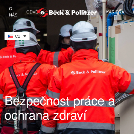
O
ODVĚTVÍ
SLUŽBY
NOVINKY
KARIÉRA
NÁS
Skip to main content
Cz
Bezpečnost práce a
ochrana zdraví