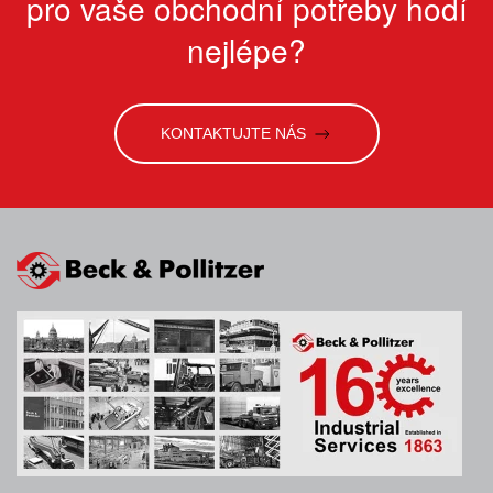
pro vaše obchodní potřeby hodí
nejlépe?
KONTAKTUJTE NÁS