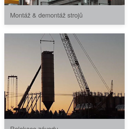
Montáž & demontáž strojů
Relokace závodu