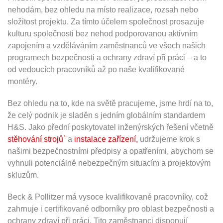
nehodám, bez ohledu na místo realizace, rozsah nebo
složitost projektu. Za tímto účelem společnost prosazuje
kulturu společnosti bez nehod podporovanou aktivním
zapojením a vzděláváním zaměstnanců ve všech našich
programech bezpečnosti a ochrany zdraví při práci – a to
od vedoucích pracovníků až po naše kvalifikované
montéry.
Bez ohledu na to, kde na světě pracujeme, jsme hrdí na to,
že celý podnik je sladěn s jedním globálním standardem
H&S. Jako přední poskytovatel inženýrských řešení včetně
stěhování strojů`
a
instalace zařízení,
udržujeme krok s
našimi bezpečnostními předpisy a opatřeními, abychom se
vyhnuli potenciálně nebezpečným situacím a projektovým
skluzům.
Beck & Pollitzer má vysoce kvalifikované pracovníky, což
zahrnuje i certifikované odborníky pro oblast bezpečnosti a
ochrany zdraví při práci. Tito zaměstnanci disponují