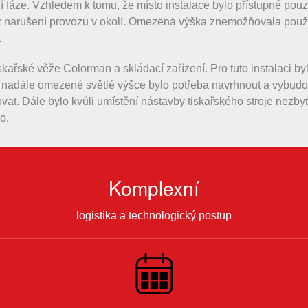
í fáze. Vzhledem k tomu, že místo instalace bylo přístupné pou
narušení provozu v okolí. Omezená výška znemožňovala použití
.
tiskařské věže Colorman a skládací zařízení. Pro tuto instalaci 
i nadále omezené světlé výšce bylo potřeba navrhnout a vybudov
ovat. Dále bylo kvůli umístění nástavby tiskařského stroje nezb
o.
Komplexní
logistika a technologický postup