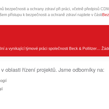
mů bezpečnosti a ochrany zdraví při práci, včetně předpisů CDM
ašem přístupu k bezpečnosti a ochraně zdraví najdete v části
Bez
ní a vynikající týmové práci společnosti Beck & Pollitzer… Žádn
 v oblasti řízení projektů. Jsme odborníky na:
ogií
ií