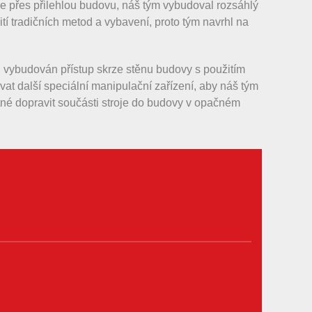
ze přes přilehlou budovu, náš tým vybudoval rozsáhlý
 tradičních metod a vybavení, proto tým navrhl na
byl vybudován přístup skrze stěnu budovy s použitím
at další speciální manipulační zařízení, aby náš tým
ytné dopravit součásti stroje do budovy v opačném