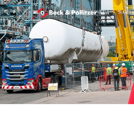
O NÁS
ODVĚTVÍ
SLUŽBY