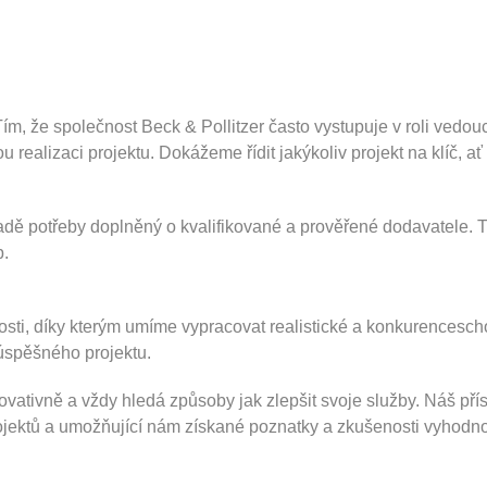
 Tím, že společnost Beck & Pollitzer často vystupuje v roli ved
realizaci projektu. Dokážeme řídit jakýkoliv projekt na klíč, ať
padě potřeby doplněný o kvalifikované a prověřené dodavatele. 
p.
ušenosti, díky kterým umíme vypracovat realistické a konkurence
úspěšného projektu.
ovativně a vždy hledá způsoby jak zlepšit svoje služby. Náš pří
projektů a umožňující nám získané poznatky a zkušenosti vyhodn