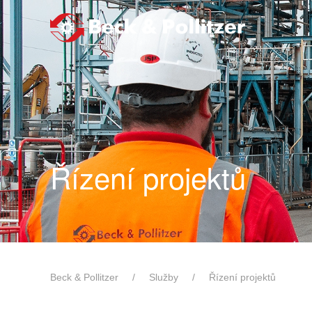
Skip to main content
Řízení projektů
Beck & Pollitzer
Služby
Řízení projektů