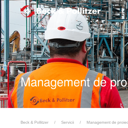
Skip to main content
Management de proi
Beck & Pollitzer
Servicii
Management de proiec