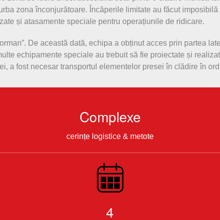
rba zona înconjurătoare. Încăperile limitate au făcut imposibilă 
izate și atasamente speciale pentru operațiunile de ridicare.
an”. De această dată, echipa a obținut acces prin partea laterală
ulte echipamente speciale au trebuit să fie proiectate și realiza
ei, a fost necesar transportul elementelor presei în clădire în ord
Complexe
cerințe logistice & metote
4