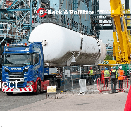
DESPRE NOI
INDUSTRII
SERVICII
ULT
ect
t