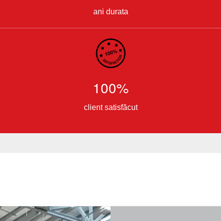
ani durata
100%
client satisfăcut