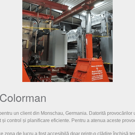
p Colorman
pentru un client din Monschau, Germania. Datorită provocărilor un
și control și planificare eficiente. Pentru a atenua aceste provoc
ece zona de lucru a fost accesibilă doar printr-o clădire închisă 