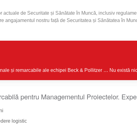
or actuale de Securitate și Sănătate în Muncă, inclusiv regulam
spre angajamentul nostru față de Securitatea și Sănătatea în Mun
onale și remarcabile ale echipei Beck & Pollitzer … Nu există nic
arcabilă pentru Managementul Proiectelor. Exper
ni
dere logistic