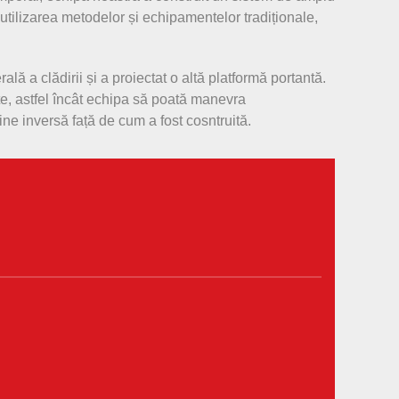
utilizarea metodelor și echipamentelor tradiționale,
 a clădirii și a proiectat o altă platformă portantă.
te, astfel încât echipa să poată manevra
ine inversă față de cum a fost cosntruită.