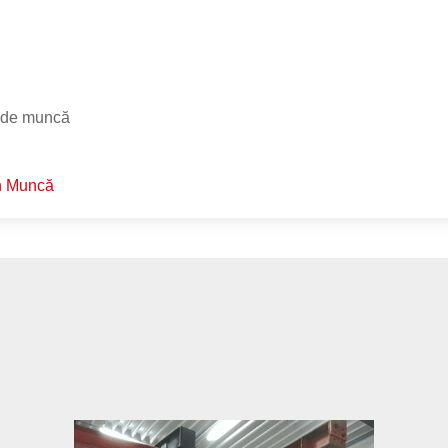
i de muncă
în Muncă