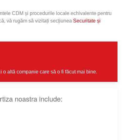
entele CDM și procedurile locale echivalente pentru
că, vă rugăm să vizitați secțiunea
Securitate și
i o altă companie care să o fi făcut mai bine.
tiza noastra include: