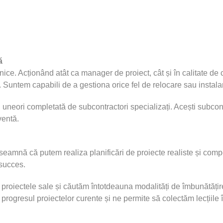
ă
ice. Acționând atât ca manager de proiect, cât și în calitate de c
. Suntem capabili de a gestiona orice fel de relocare sau instala
uneori completată de subcontractori specializați. Acești subco
ventă.
eamnă că putem realiza planificări de proiecte realiste și compe
 succes.
proiectele sale și căutăm întotdeauna modalități de îmbunătățire
progresul proiectelor curente și ne permite să colectăm lecțiile 