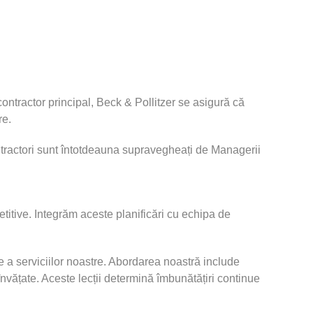
ontractor principal, Beck & Pollitzer se asigură că
re.
ntractori sunt întotdeauna supravegheați de Managerii
titive. Integrăm aceste planificări cu echipa de
 a serviciilor noastre. Abordarea noastră include
învățate. Aceste lecții determină îmbunătățiri continue