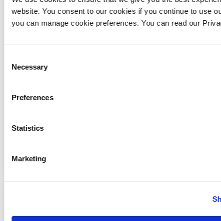
website. You consent to our cookies if you continue to use ou
you can manage cookie preferences. You can read our Priv
Alte industrii
Consent
Necessary
Selection
Beck & Pollitzer se străduiește să ofere o gamă
Preferences
largă de servicii pentru clienții săi. Prin urmare, ne
putem adapta expertiza pentru o varietate de
industrii.
Statistics
AFLĂ MAI MULTE
Marketing
Sh