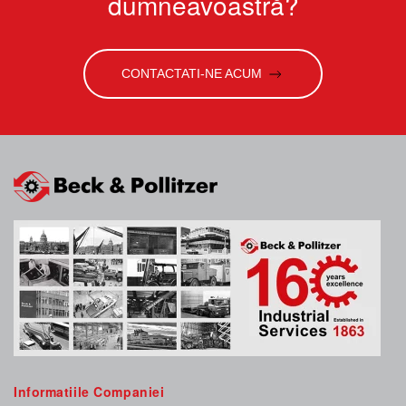
dumneavoastră?
CONTACTATI-NE ACUM
Informatiile Companiei