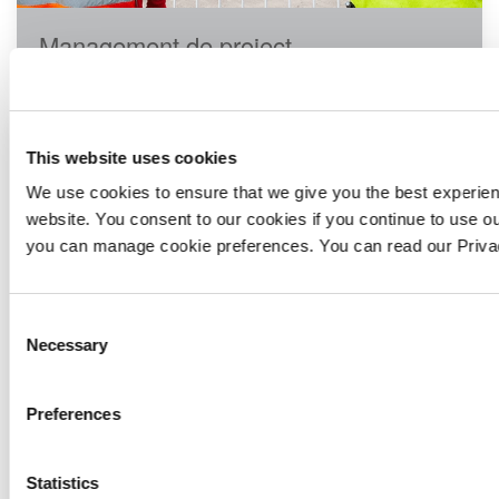
Management de proiect
This website uses cookies
We use cookies to ensure that we give you the best experie
website. You consent to our cookies if you continue to use ou
you can manage cookie preferences. You can read our Priv
Consent
Necessary
Selection
Preferences
Relocari Industriale
Statistics