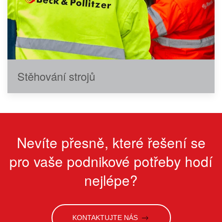
Stěhování strojů
Nevíte přesně, které řešení se
pro vaše podnikové potřeby hodí
nejlépe?
KONTAKTUJTE NÁS