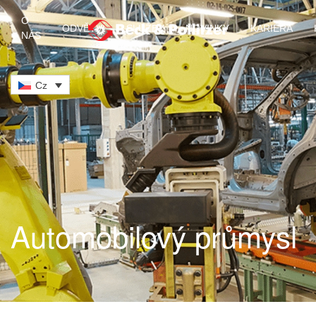
O
ODVĚTVÍ
SLUŽBY
NOVINKY
KARIÉRA
NÁS
Skip to main content
Cz
Automobilový průmysl