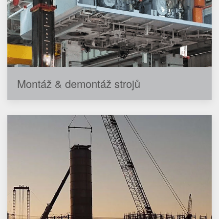
Montáž & demontáž strojů