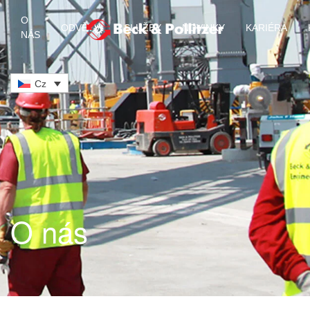
O
ODVĚTVÍ
SLUŽBY
NOVINKY
KARIÉRA
NÁS
Skip to main content
Cz
O nás