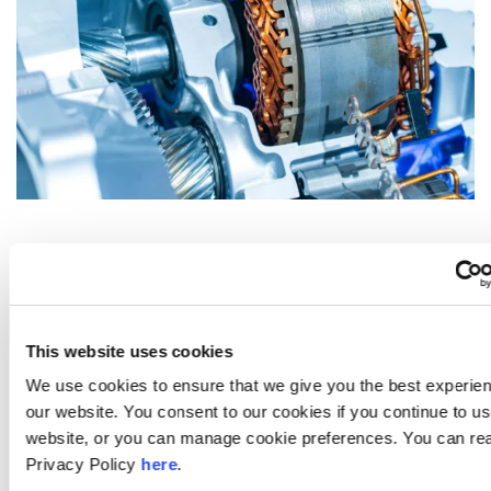
Vzhledem k tomu, že automobilové společnosti se
potřebují přizpůsobit měnícím se trhům a implementovat
novou generaci zařízení na výrobu automobilů, je třeba
odstranit stávající staré výrobní linky.
Z tohoto důvodu
This website uses cookies
místní výrobce automobilů v severním Maďarsku
We use cookies to ensure that we give you the best experie
kontaktoval náš maďarský tým, aby odstranil staré zařízení
our website. You consent to our cookies if you continue to u
z jejich živého výrobního prostředí.
Tento rozsáhlý projekt
website, or you can manage cookie preferences. You can re
odstranění strojního zařízení zahrnoval mechanické a
Privacy Policy
here
.
elektrické služby a také potrubí.
Zatímco zbytek továrny byl