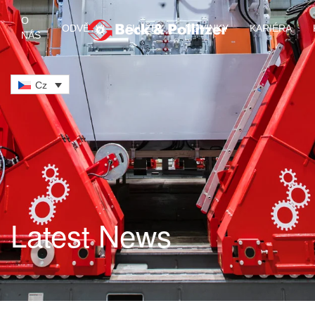
O
ODVĚTVÍ
SLUŽBY
NOVINKY
KARIÉRA
NÁS
Skip to main content
Cz
Latest News