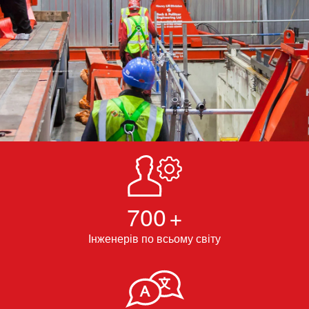
Незрівнянне обслуговування, на яке можна покластися
700
+
Інженерів по всьому світу