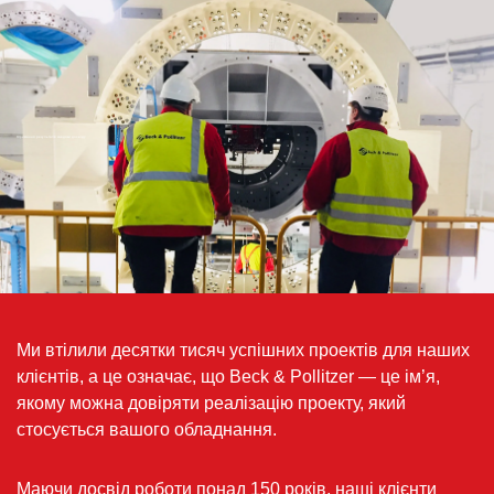
Отримання результатів завдяки досвіду
Ми втілили десятки тисяч успішних проектів для наших
клієнтів, а це означає, що Beck & Pollitzer — це ім’я,
якому можна довіряти реалізацію проекту, який
стосується вашого обладнання.
Маючи досвід роботи понад 150 років, наші клієнти