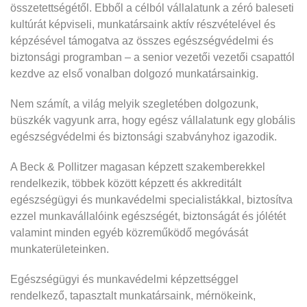
összetettségétől. Ebből a célból vállalatunk a zéró baleseti
kultúrát képviseli, munkatársaink aktív részvételével és
képzésével támogatva az összes egészségvédelmi és
biztonsági programban – a senior vezetői vezetői csapattól
kezdve az első vonalban dolgozó munkatársainkig.
Nem számít, a világ melyik szegletében dolgozunk,
büszkék vagyunk arra, hogy egész vállalatunk egy globális
egészségvédelmi és biztonsági szabványhoz igazodik.
A Beck & Pollitzer magasan képzett szakemberekkel
rendelkezik, többek között képzett és akkreditált
egészségügyi és munkavédelmi specialistákkal, biztosítva
ezzel munkavállalóink egészségét, biztonságát és jólétét
valamint minden egyéb közreműködő megóvását
munkaterületeinken.
Egészségügyi és munkavédelmi képzettséggel
rendelkező, tapasztalt munkatársaink, mérnökeink,