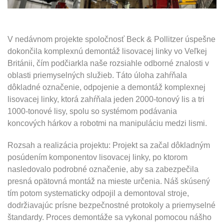
V nedávnom projekte spoločnosť Beck & Pollitzer úspešne
dokončila komplexnú demontáž lisovacej linky vo Veľkej
Británii, čím podčiarkla naše rozsiahle odborné znalosti v
oblasti priemyselných služieb. Táto úloha zahŕňala
dôkladné označenie, odpojenie a demontáž komplexnej
lisovacej linky, ktorá zahŕňala jeden 2000-tonový lis a tri
1000-tonové lisy, spolu so systémom podávania
koncových hárkov a robotmi na manipuláciu medzi lismi.
Rozsah a realizácia projektu: Projekt sa začal dôkladným
posúdením komponentov lisovacej linky, po ktorom
nasledovalo podrobné označenie, aby sa zabezpečila
presná opätovná montáž na mieste určenia. Náš skúsený
tím potom systematicky odpojil a demontoval stroje,
dodržiavajúc prísne bezpečnostné protokoly a priemyselné
štandardy. Proces demontáže sa vykonal pomocou nášho