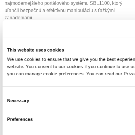
najmodernejšieho portálového systému SBL1100, ktorý
uľahčil bezpečnú a efektívnu manipuláciu s ťažkými
zariadeniami.
Balenie – Po dokončení fázy demontáže sa pozornosť
presunula na logistiku a prepravu. Každá súčasť lisovacej
linky bola starostlivo zabalená a pripravená na
This website uses cookies
medzinárodnú prepravu do Indie.
We use cookies to ensure that we give you the best experie
Projektový manažment a súlad: Počas 16-týždňového
website. You consent to our cookies if you continue to use ou
trvania projektu spoločnosť Beck & Pollitzer pôsobila ako
you can manage cookie preferences. You can read our Priv
hlavný dodávateľ podľa predpisov o výstavbe
(projektovanie a riadenie) (CDM) a prevzala plnú
Consent
zodpovednosť za riadenie bezpečnosti a ochrany zdravia
Necessary
Selection
pri práci. Náš záväzok k dôkladnému plánovaniu a
realizácii zabezpečil, že projekt bol dokončený včas a v
rámci rozpočtu, čím splnil všetky očakávania klienta.
Preferences
Naša odbornosť: S viac ako 160-ročnými skúsenosťami sa