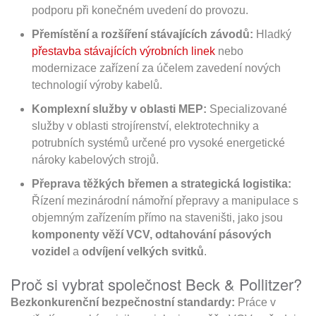
podporu při konečném uvedení do provozu.
Přemístění a rozšíření stávajících závodů:
Hladký
přestavba stávajících výrobních linek
nebo
modernizace zařízení za účelem zavedení nových
technologií výroby kabelů.
Komplexní služby v oblasti MEP:
Specializované
služby v oblasti strojírenství, elektrotechniky a
potrubních systémů určené pro vysoké energetické
nároky kabelových strojů.
Přeprava těžkých břemen a strategická logistika:
Řízení mezinárodní námořní přepravy a manipulace s
objemným zařízením přímo na staveništi, jako jsou
komponenty věží VCV, odtahování pásových
vozidel
a
odvíjení velkých svitků
.
Proč si vybrat společnost Beck & Pollitzer?
Bezkonkurenční bezpečnostní standardy:
Práce v