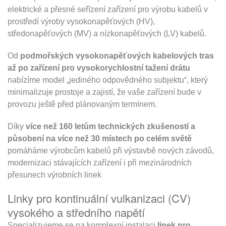
elektrické a přesné seřízení zařízení pro výrobu kabelů v
prostředí výroby vysokonapěťových (HV),
středonapěťových (MV) a nízkonapěťových (LV) kabelů.
Od
podmořských vysokonapěťových kabelových tras
až po zařízení pro vysokorychlostní tažení drátu
nabízíme model „jediného odpovědného subjektu“, který
minimalizuje prostoje a zajistí, že vaše zařízení bude v
provozu ještě před plánovaným termínem.
Díky
více než 160 letům technických zkušeností a
působení na více než 30 místech po celém světě
pomáháme výrobcům kabelů při výstavbě nových závodů,
modernizaci stávajících zařízení i při mezinárodních
přesunech výrobních linek
Linky pro kontinuální vulkanizaci (CV)
vysokého a středního napětí
Specializujeme se na komplexní instalaci
linek pro