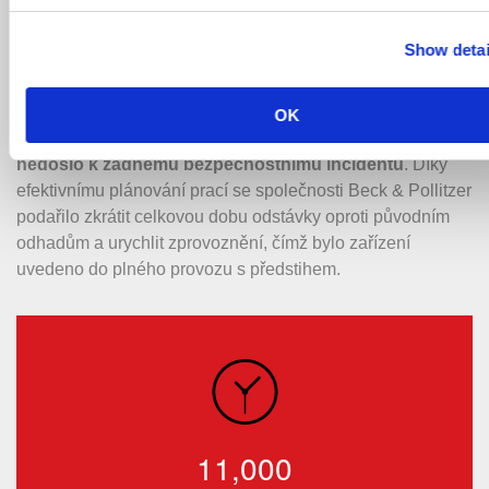
důrazem na přesné vyrovnání a rychlou integraci
inženýrských sítí. Kontaktujte nás ohledně vašeho příštího
Show detai
projektu v oblasti napájecích kabelů.
Projekt byl dokončen za tři měsíce, přičemž bylo
OK
odpracováno přibližně 10 990 projektových hodin a
nedošlo k žádnému bezpečnostnímu incidentu
. Díky
efektivnímu plánování prací se společnosti Beck & Pollitzer
podařilo zkrátit celkovou dobu odstávky oproti původním
odhadům a urychlit zprovoznění, čímž bylo zařízení
uvedeno do plného provozu s předstihem.
11,000