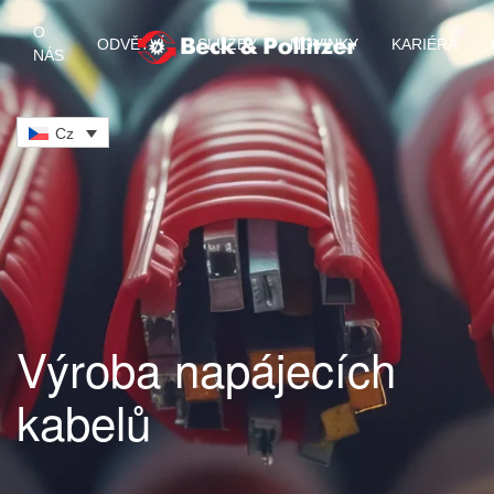
O
ODVĚTVÍ
SLUŽBY
NOVINKY
KARIÉRA
NÁS
Skip to main content
Cz
Výroba napájecích
kabelů