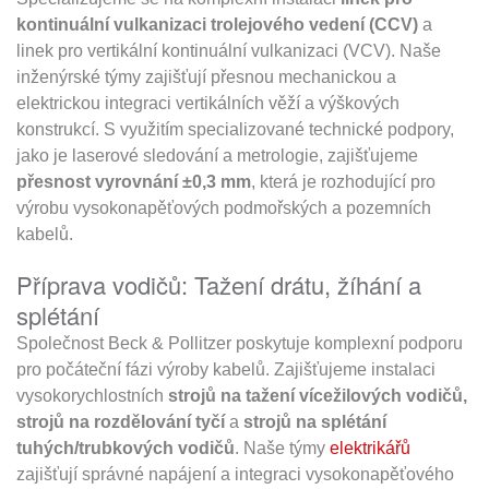
kontinuální vulkanizaci trolejového vedení (CCV)
a
linek pro vertikální kontinuální vulkanizaci (VCV). Naše
inženýrské týmy zajišťují přesnou mechanickou a
elektrickou integraci vertikálních věží a výškových
konstrukcí. S využitím specializované technické podpory,
jako je laserové sledování a metrologie, zajišťujeme
přesnost vyrovnání ±0,3 mm
, která je rozhodující pro
výrobu vysokonapěťových podmořských a pozemních
kabelů.
Příprava vodičů: Tažení drátu, žíhání a
splétání
Společnost Beck & Pollitzer poskytuje komplexní podporu
pro počáteční fázi výroby kabelů. Zajišťujeme instalaci
vysokorychlostních
strojů na tažení vícežilových vodičů,
strojů na rozdělování tyčí
a
strojů na splétání
tuhých/trubkových vodičů
. Naše týmy
elektrikářů
zajišťují správné napájení a integraci vysokonapěťového