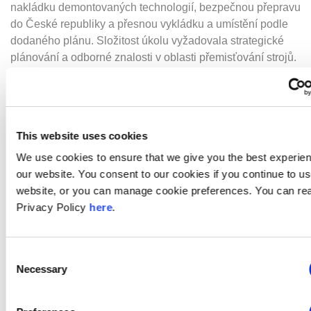
nakládku demontovaných technologií, bezpečnou přepravu
do České republiky a přesnou vykládku a umístění podle
dodaného plánu. Složitost úkolu vyžadovala strategické
plánování a odborné znalosti v oblasti přemisťování strojů.
Provozní nástroje:
Pro zajištění hladkého přechodu jsme
nasadili vysokozdvižný vozík (FLT) s nosností 5 tun a
nůžkový zvedák. Tyto nástroje obsluhované naším
This website uses cookies
kvalifikovaným týmem hrály klíčovou roli při pečlivé a
přesné manipulaci s demontovanými technologiemi.
We use cookies to ensure that we give you the best experie
our website. You consent to our cookies if you continue to u
Časově národné provedení:
Vzhledem k časové
website, or you can manage cookie preferences. You can re
náročnosti projektu jsme zahájili činnost ihned po obdržení
Privacy Policy
here
.
žádosti o cenovou nabídku (RFQ) 10. května. Navzdory
napjatému harmonogramu zahájil náš specializovaný tým
práce 24. května, čímž zajistil bezproblémový proces
Consent
stěhování.
Necessary
Selection
Pracovníci a odborné znalosti:
Projekt pečlivě provedl