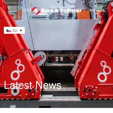
O
ODVĚTVÍ
SLUŽBY
NOVINKY
KARIÉRA
NÁS
Skip to main content
Cz
Latest News