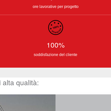
ore lavorative per progetto
100%
soddisfazione del cliente
 alta qualità: