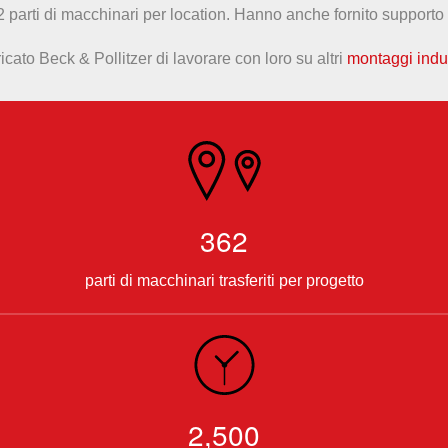
362 parti di macchinari per location. Hanno anche fornito supporto
icato Beck & Pollitzer di lavorare con loro su altri
montaggi indus
362
parti di macchinari trasferiti per progetto
2,500