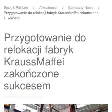
Beck & Pollitzer
Aktualności
Company News
Przygotowanie do relokacji fabryk KraussMaffei zakończone
sukcesem
Przygotowanie do
relokacji fabryk
KraussMaffei
zakończone
sukcesem