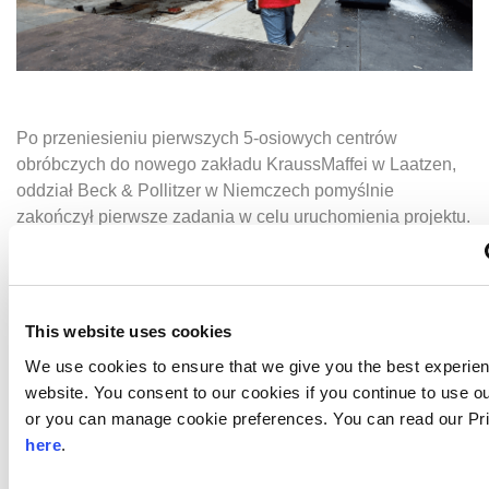
Po przeniesieniu pierwszych 5-osiowych centrów
obróbczych do nowego zakładu KraussMaffei w Laatzen,
oddział Beck & Pollitzer w Niemczech pomyślnie
zakończył pierwsze zadania w celu uruchomienia projektu.
Pod kierownictwem firmy Beck & Pollitzer, nasz zespół
ekspertów ds. montażu rozpoczął prace nad projektem
relokacji zakładu
, w której skład wchodzi:
This website uses cookies
Likwidacja istniejących maszyn, w tym odłączenie
We use cookies to ensure that we give you the best experie
połączeń elektrycznych i mechanicznych
website. You consent to our cookies if you continue to use o
Pakowanie i transport z Hannower do Laatzen
or you can manage cookie preferences. You can read our Pr
Montaż maszyn i instalacji po pomiarze
here
.
geometrycznym przed demontażem i uruchomieniem