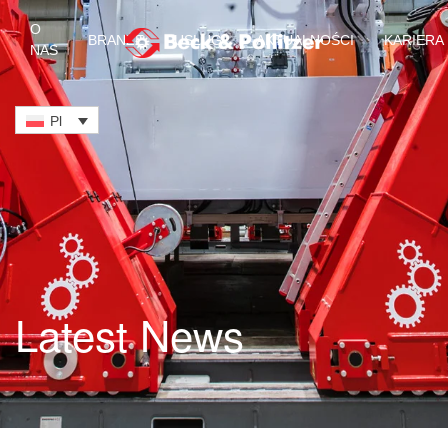
O
BRANŻE
USŁUGI
AKTUALNOŚCI
KARIERA
NAS
Przejdź do treści głównej
Pl
Latest News