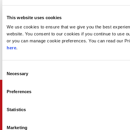
O Nas
This website uses cookies
Nasza Historia
We use cookies to ensure that we give you the best experie
website. You consent to our cookies if you continue to use o
Informacje o Firmie
or you can manage cookie preferences. You can read our Pr
Zasady i Dokumenty
here
.
Wideo Firmy
Polityka Prywatności
Consent
Necessary
Selection
Preferences
Nie masz pewności, które
rozwiązanie odpowiada Twoim
Statistics
potrzebom biznesowym?
Marketing