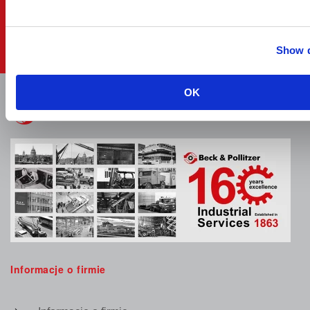
SKONTAKTUJ SIĘ Z NAMI
Show d
OK
Informacje o firmie