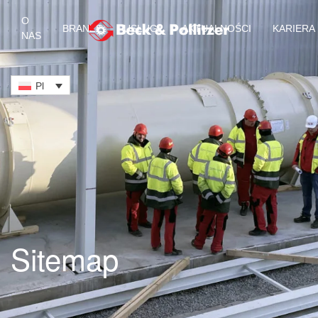
O
BRANŻE
USŁUGI
AKTUALNOŚCI
KARIERA
NAS
Przejdź do treści głównej
Pl
Sitemap