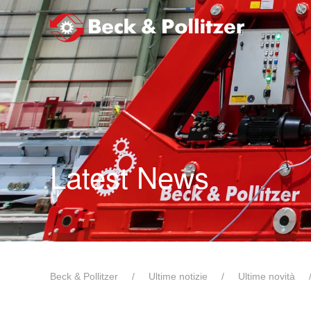
Passa al contenuto principale
Latest News
Beck & Pollitzer
Ultime notizie
Ultime novità