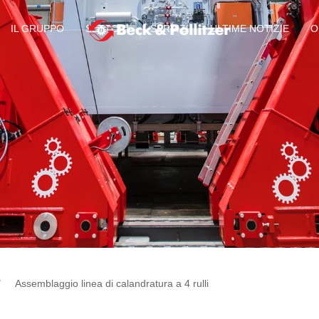
IL GRUPPO
SETTORI
SERVIZI
ULTIME NOTIZIE
O
Assemblaggio linea di calandratura a 4 rulli