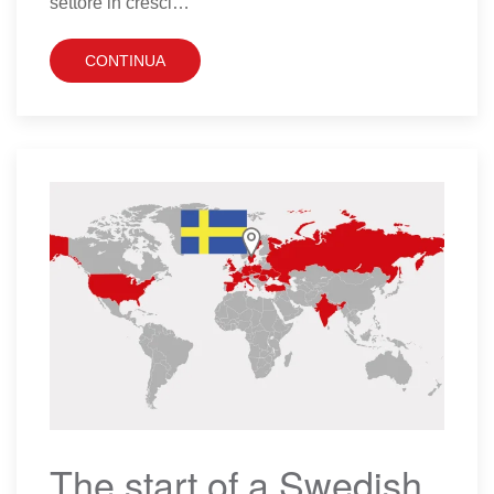
settore in cresci…
CONTINUA
The start of a Swedish