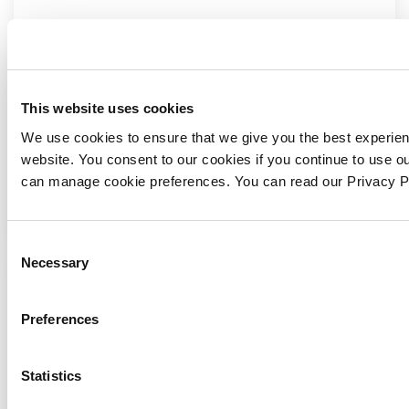
Complesso montaggio macchinari per produttore
pannelli OSB Beck & Pollitzer ha recentemente
completato un progetto su larga scala per un
cliente globale nel settore dell’industria del legno.
This website uses cookies
Il complesso progetto di montaggio industriale è
We use cookies to ensure that we give you the best experie
inizi…
website. You consent to our cookies if you continue to use o
can manage cookie preferences. You can read our Privacy 
CONTINUA
Consent
Necessary
Selection
Preferences
Statistics