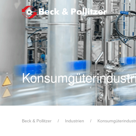
Zum Hauptinhalt springen
Konsumgüterindustr
Beck & Pollitzer
Industrien
Konsumgüterindustr