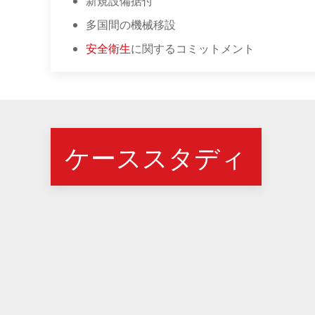
新規設備据付
多国間の機械移設
安全衛生
に関するコミットメント
ケーススタディ