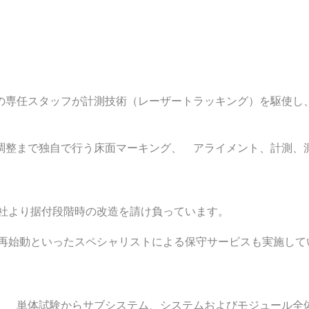
の専任スタッフが計測技術（レーザートラッキング）を駆使し
調整まで独自で行う床面マーキング、 アライメント、計測、
M社より据付段階時の改造を請け負っています。
・再始動といったスペシャリストによる保守サービスも実施して
。 単体試験からサブシステム、システムおよびモジュール全