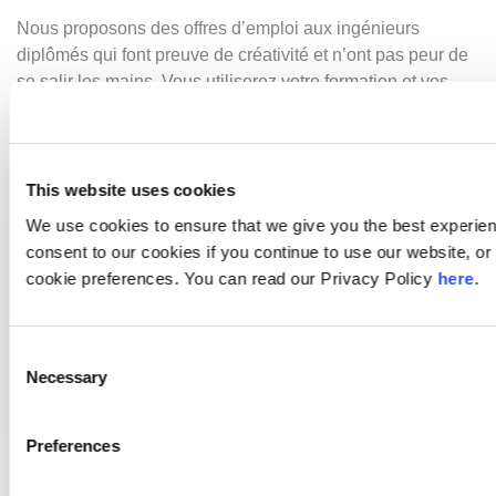
Nous proposons des offres d’emploi aux ingénieurs
diplômés qui font preuve de créativité et n’ont pas peur de
se salir les mains. Vous utiliserez votre formation et vos
compétences et, en règle générale, débuterez en tant
qu’ingénieur stagiaire ou coordinateur de projet. Vous
correspondez au profil ? Nous aimerions vous connaître.
This website uses cookies
We use cookies to ensure that we give you the best experie
«L'expérience de travail que j'ai acquise chez Beck &
consent to our cookies if you continue to use our website, 
Pollitzer a été inestimable et le soutien que j'ai reçu a
cookie preferences. You can read our Privacy Policy
here
.
été formidable. J'ai acquis un nouvel ensemble de
compétences et grandi dans un nouvel
environnement. »
Consent
Necessary
Selection
– Apprenti en achat, Royaume-Uni
Preferences
Apprentis et Jeunes en sortie d’école