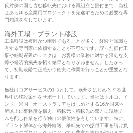
反対側の国も含む移転先における再組立と据付まで、当社
はあらゆる産業用プロジェクトを完遂するために必要な専
門知識を有しています。
海外工場・プラント移設
工場移設は複雑かつ困難であることが多く、経験と知識を
有する専門家に依頼することが不可欠です。誤った据付工
事や納期遅延のリスクは、お客様の業務に対する深刻な支
障や経済的損失を招く結果となりかねません。したがっ
て、初期段階で正確かつ確実に作業を行うことが重要とな
ります。
当社はコアサービスの1つとして、欧州をはじめとする世
界中の移設案件をサポートしています。当社はトルコ、イ
ンド、米国、オーストラリアをはじめとする16か国30ヶ
所以上に事務所を構え、移転元・移転先の双方に現地チー
ムを配し作業を行う独自の優位性を有しています。特に、
プラント解体から海外輸送、移転先での据付工事を請け負
う一連のプロジェクトにおいても豊富な実績を誇ります。