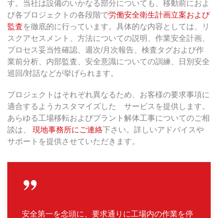
す。当社は設備のいかなる部分についても、移動前におよ
び各プロジェクトの各段階で
労働安全衛生計画立案および
監査
を徹底的に行っています。具体的な内容としては、リ
スクアセスメント、方法についての説明、作業安全計画、
プロセス妥当性確認、週次/月次報告、検査タグおよび作
業前分析、内部監査、安全意識についての訓練、日別安全
巡回/対話などが挙げられます。
プロジェクトはそれぞれ異なるため、お客様の要求事項に
適合するようカスタマイズした サービスを提供します。
あらゆる工場移転およびプラント解体工事についてのご相
談は、
現地事務所にご連絡
下さい。詳しいアドバイスや
サポートを提供させていただきます。
安全第一を念頭に、要求通りに工場内の作業を停