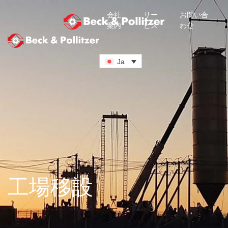
会社
サー
お問い合
案内
ビス
わせ
メインコンテンツへスキップ
Ja
工場移設