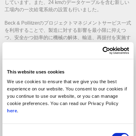
しています。また、24 kmのデータケーブルを含む新しい
工場内の一次給電系統の設置も行いました。
Beck & Pollitzerのプロジェクトマネジメントサービス一式
を利用することで、製造に対する影響を最小限に抑えつ
つ、安全かつ効率的に機械の解体、輸送、再据付を実施す
ることが確実にできました。標準の機械的および電気的据
付工事と移転の実施と共に、専門チームは以下を含む多数
の下請工事の手配とプロジェクトマネジメントも手がけま
した：
This website uses cookies
新設メザニンフロア
We use cookies to ensure that we give you the best
experience on our website. You consent to our cookies if
新設屋内事務所、化粧室、福利厚生施設
you continue to use our website, or you can manage
新設床板および壁と天井の装飾
cookie preferences. You can read our Privacy Policy
here
.
お客様の旧施設デラップ修理も実施、完了していま
す。
Consent
プロジェクトマネージャー監督の下、プロジェクトは十分