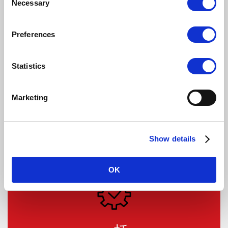
Necessary
Selection
に安全衛生に注力しつつスケジュール通りに実施し、お客
様には十分満足いただけました。
Preferences
お客様からの声：
「今回の工事では、Beck & Pollitzerに
対する称賛を惜しみません。決められた時間と予算の範囲
内で現在の住所への移設を実施し、製造を中断することな
Statistics
く、かつ刻々と変化する要求事項を満たすべく一緒に尽力
してくれました。 Beck & Pollitzerの専任チームは初日か
Marketing
らプロジェクトを先導し、あらゆる段階で協力体制の下、
常に安全を最優先にしつつ、時には無謀とも思える当社の
要求事項にも対応し、納入まで一緒に走り抜けてくれたの
です」
Show details
OK