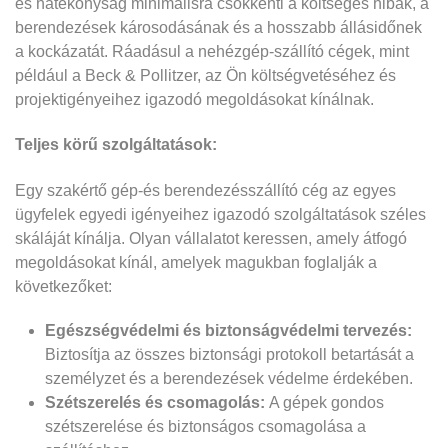
és hatékonyság minimálisra csökkenti a költséges hibák, a
berendezések károsodásának és a hosszabb állásidőnek
a kockázatát. Ráadásul a nehézgép-szállító cégek, mint
például a Beck & Pollitzer, az Ön költségvetéséhez és
projektigényeihez igazodó megoldásokat kínálnak.
Teljes körű szolgáltatások:
Egy szakértő gép-és berendezésszállító cég az egyes
ügyfelek egyedi igényeihez igazodó szolgáltatások széles
skáláját kínálja. Olyan vállalatot keressen, amely átfogó
megoldásokat kínál, amelyek magukban foglalják a
következőket:
Egészségvédelmi és biztonságvédelmi tervezés:
Biztosítja az összes biztonsági protokoll betartását a
személyzet és a berendezések védelme érdekében.
Szétszerelés és csomagolás:
A gépek gondos
szétszerelése és biztonságos csomagolása a