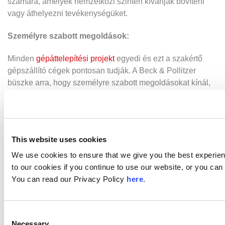
számára, amelyek nemzetközi szinten kívánják bővíteni
vagy áthelyezni tevékenységüket.
Személyre szabott megoldások:
Minden
gépáttelepítési projekt
egyedi és ezt a szakértő
gépszállító cégek pontosan tudják. A Beck & Pollitzer
büszke arra, hogy személyre szabott megoldásokat kínál,
amelyek minden egyes ügyfél egyedi igényeit kielégítik.
Csapatunk a kezdeti konzultációtól a projekt befejezéséig
szorosan együttműködik az ügyfelekkel, hogy olyan
személyre szabott tervet dolgozzanak ki, amely minden
This website uses cookies
követelménynek és célkitűzésnek megfelel.
We use cookies to ensure that we give you the best experie
Következtetés:
to our cookies if you continue to use our website, or you c
You can read our Privacy Policy
here
.
Ha Ön egy olyan professzionális és szakértő gépszállító
céget bíz meg, mint a Beck & Pollitzer, az a
hatékonyságba, a biztonságba és a nyugalomba való
Consent
befektetés. Nagy tapasztalatunk, átfogó szolgáltatásaink,
Necessary