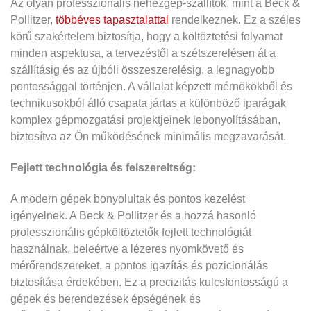
Az olyan professzionális nehézgép-szállítók, mint a Beck &
Pollitzer,
többéves tapasztalattal
rendelkeznek. Ez a széles
körű szakértelem biztosítja, hogy a költöztetési folyamat
minden aspektusa, a tervezéstől a szétszerelésen át a
szállításig és az újbóli összeszerelésig, a legnagyobb
pontossággal történjen. A vállalat képzett mérnökökből és
technikusokból álló csapata jártas a különböző iparágak
komplex gépmozgatási projektjeinek lebonyolításában,
biztosítva az Ön működésének minimális megzavarását.
Fejlett technológia és felszereltség:
A modern gépek bonyolultak és pontos kezelést
igényelnek. A Beck & Pollitzer és a hozzá hasonló
professzionális gépköltöztetők fejlett technológiát
használnak, beleértve a lézeres nyomkövető és
mérőrendszereket, a pontos igazítás és pozicionálás
biztosítása érdekében. Ez a precizitás kulcsfontosságú a
gépek és berendezések épségének és