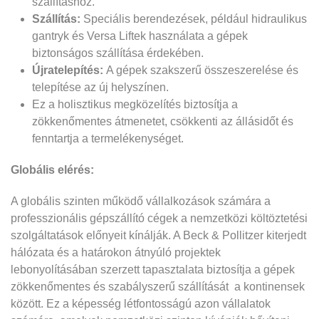
szállításhoz.
Szállítás:
Speciális berendezések, például hidraulikus
gantryk és Versa Liftek használata a gépek
biztonságos szállítása érdekében.
Újratelepítés:
A gépek szakszerű összeszerelése és
telepítése az új helyszínen.
Ez a holisztikus megközelítés biztosítja a
zökkenőmentes átmenetet, csökkenti az állásidőt és
fenntartja a termelékenységet.
Globális elérés:
A globális szinten működő vállalkozások számára a
professzionális gépszállító cégek a nemzetközi költöztetési
szolgáltatások előnyeit kínálják. A Beck & Pollitzer kiterjedt
hálózata és a határokon átnyúló projektek
lebonyolításában szerzett tapasztalata biztosítja a gépek
zökkenőmentes és szabályszerű szállítását a kontinensek
között. Ez a képesség létfontosságú azon vállalatok