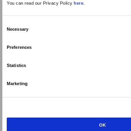
You can read our Privacy Policy
here
.
Consent
Necessary
Selection
Preferences
Statistics
Céginformáció
Marketing
Céginformáció
Vállalati videó
Privacy Policy
Glossary
OK
Sitemap