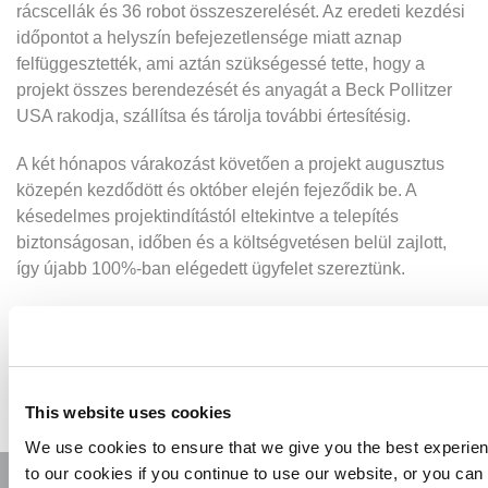
rácscellák és 36 robot összeszerelését. Az eredeti kezdési
időpontot a helyszín befejezetlensége miatt aznap
felfüggesztették, ami aztán szükségessé tette, hogy a
projekt összes berendezését és anyagát a Beck Pollitzer
USA rakodja, szállítsa és tárolja további értesítésig.
A két hónapos várakozást követően a projekt augusztus
közepén kezdődött és október elején fejeződik be. A
késedelmes projektindítástól eltekintve a telepítés
biztonságosan, időben és a költségvetésen belül zajlott,
így újabb 100%-ban elégedett ügyfelet szereztünk.
Lépjen kapcsolatba velünk, hogy megtudja, hogyan tudunk
segíteni a raktározási, elosztási és teljesítési
szolgáltatások racionalizálásában, hogy az automatizálási
telepítési szakértelemünkkel támogathassuk önt.
This website uses cookies
We use cookies to ensure that we give you the best experie
to our cookies if you continue to use our website, or you c