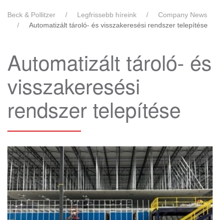
Beck & Pollitzer
Legfrissebb híreink
Company News
Automatizált tároló- és visszakeresési rendszer telepítése
Automatizált tároló- és
visszakeresési
rendszer telepítése