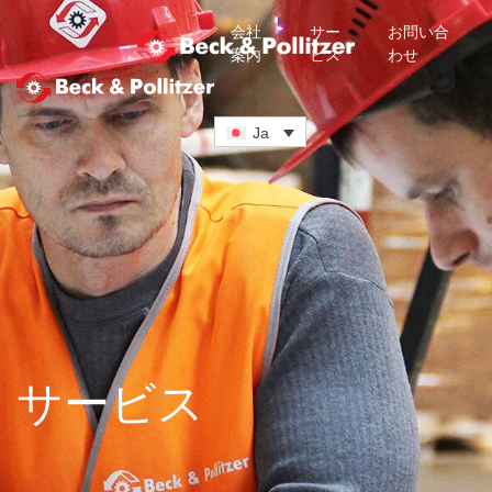
会社
サー
お問い合
案内
ビス
わせ
メインコンテンツへスキップ
Ja
サービス